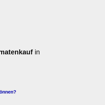
omatenkauf
in
können?