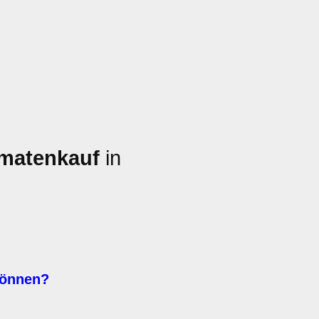
omatenkauf
in
können?