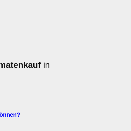
omatenkauf
in
können?