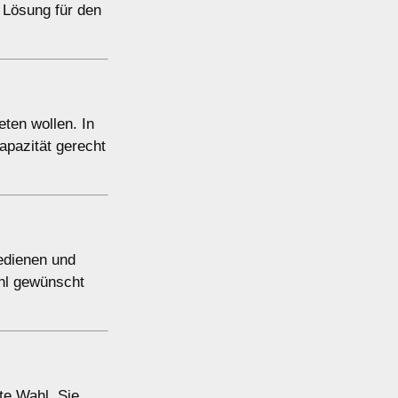
e Lösung für den
ten wollen. In
apazität gerecht
bedienen und
hl gewünscht
te Wahl. Sie