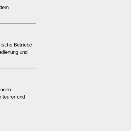
 dem
mische Betriebe
Bedienung und
sonen
 teurer und