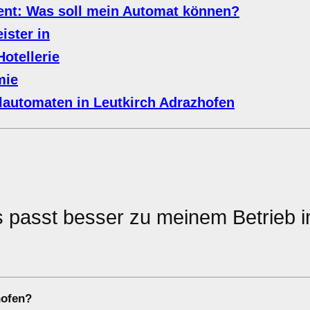
ment: Was soll mein Automat können?
ister in
otellerie
mie
llautomaten in
Leutkirch Adrazhofen
 passt besser zu meinem Betrieb i
ofen
?