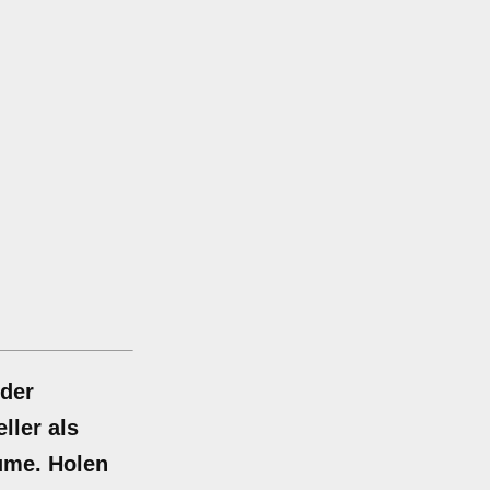
oder
ller als
ume. Holen