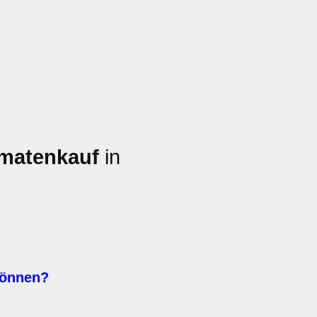
omatenkauf
in
können?