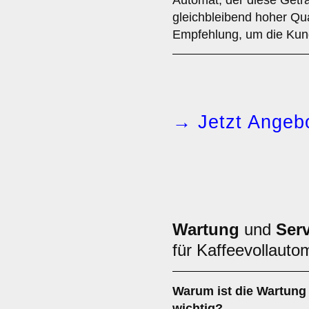
Automat, der diese Geträ
gleichbleibend hoher Quali
Empfehlung, um die Kund
→ Jetzt Angebo
Wartung
und
Ser
für Kaffeevollauto
Warum ist die
Wartung
wichtig?