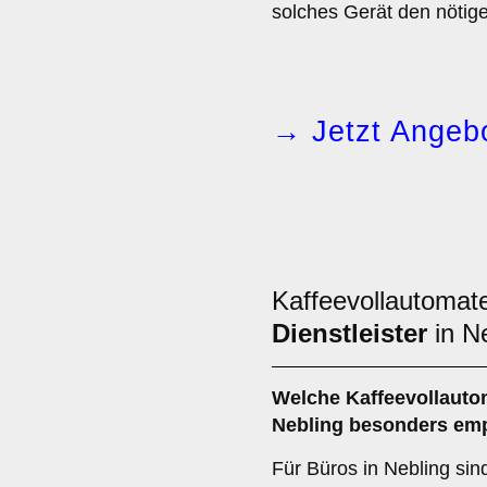
solches Gerät den nötig
→ Jetzt Angebo
Kaffeevollautomat
Dienstleister
in N
Welche
Kaffeevollaut
Nebling besonders em
Für Büros in Nebling sin