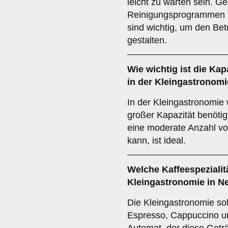
leicht zu warten sein. G
Reinigungsprogrammen 
sind wichtig, um den Betr
gestalten.
Wie wichtig ist die
Kapa
in der Kleingastronom
In der Kleingastronomie w
großer Kapazität benötig
eine moderate Anzahl vo
kann, ist ideal.
Welche
Kaffeespezialit
Kleingastronomie in N
Die Kleingastronomie soll
Espresso, Cappuccino un