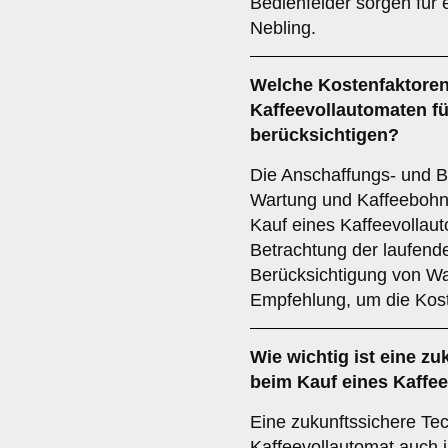
Bedienfelder sorgen für 
Nebling.
Welche
Kostenfaktore
Kaffeevollautomaten fü
berücksichtigen?
Die Anschaffungs- und Be
Wartung und Kaffeebohne
Kauf eines Kaffeevollaut
Betrachtung der laufend
Berücksichtigung von Wa
Empfehlung, um die Kost
Wie wichtig ist eine
zu
beim Kauf eines Kaffe
Eine zukunftssichere Tech
Kaffeevollautomat auch