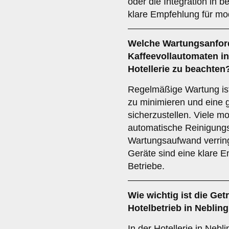
oder die Integration in 
klare Empfehlung für mo
Welche
Wartungsanfor
Kaffeevollautomaten i
Hotellerie zu beachten
Regelmäßige Wartung ist 
zu minimieren und eine g
sicherzustellen. Viele 
automatische Reinigung
Wartungsaufwand verring
Geräte sind eine klare E
Betriebe.
Wie wichtig ist die
Getr
Hotelbetrieb in Neblin
In der Hotellerie in Nebl