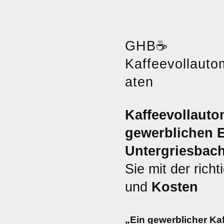
GHB
☕
Kaffeevollauto
aten
Kaffeevollauto
gewerblichen E
Untergriesbach
Sie mit der rich
und
Kosten
„Ein gewerblicher Kaf